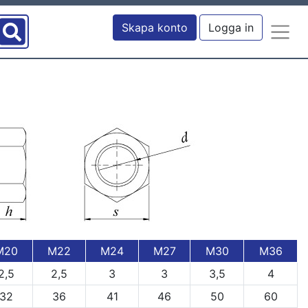
Skapa konto
Logga in
M20
M22
M24
M27
M30
M36
2,5
2,5
3
3
3,5
4
32
36
41
46
50
60