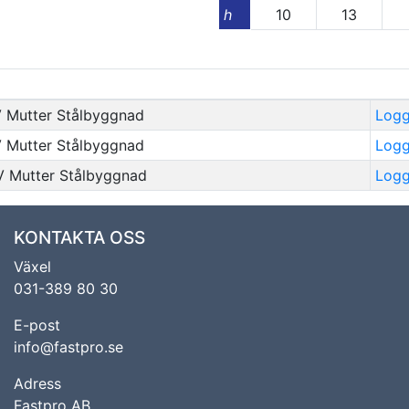
h
10
13
 Mutter Stålbyggnad
Logga
 Mutter Stålbyggnad
Logga
 Mutter Stålbyggnad
Logga
KONTAKTA OSS
Växel
031-389 80 30
E-post
info@fastpro.se
Adress
Fastpro AB