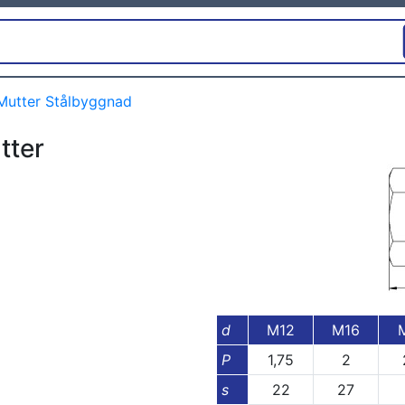
Mutter Stålbyggnad
tter
d
M12
M16
P
1,75
2
s
22
27