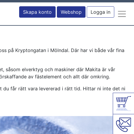
Skapa konto
Webshop
Logga in
oss på Kryptongatan i Mölndal. Där har vi både vår fina
aget, såsom elverktyg och maskiner där Makita är vår
nförskaffande av fästelement och allt där omkring.
u får rätt vara levererad i rätt tid. Hittar ni inte det ni
Fast