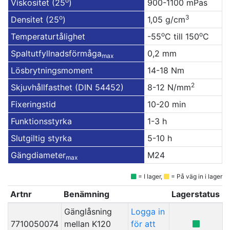
o
Viskositet (25
)
900-1100 mPas
o
3
Densitet (25
)
1,05 g/cm
o
o
Temperaturtålighet
-55
C till 150
C
Spaltutfyllnadsförmåga
0,2 mm
max
Lösbrytningsmoment
14-18 Nm
2
Skjuvhållfasthet (DIN 54452)
8-12 N/mm
Fixeringstid
10-20 min
Funktionsstyrka
1-3 h
Slutgiltig styrka
5-10 h
Gängdiameter
M24
max
= I lager,
= På väg in i lager
Artnr
Benämning
Lagerstatus
Gänglåsning
Logga in
7710050074
mellan K120
för att