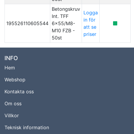
Betongskruv
Logga
Int. TFF
in för
195526110605544
6x55/M8-
att se
M10 FZB -
priser
50st
INFO
Hem
Webshop
Kontakta oss
Om oss
Villkor
Teknisk information