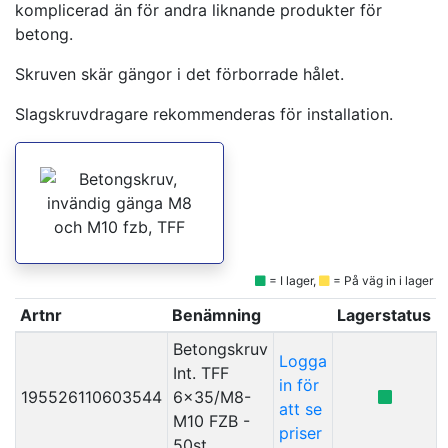
komplicerad än för andra liknande produkter för
betong.
Skruven skär gängor i det förborrade hålet.
Slagskruvdragare rekommenderas för installation.
= I lager,
= På väg in i lager
Artnr
Benämning
Lagerstatus
Betongskruv
Logga
Int. TFF
in för
195526110603544
6x35/M8-
att se
M10 FZB -
priser
50st